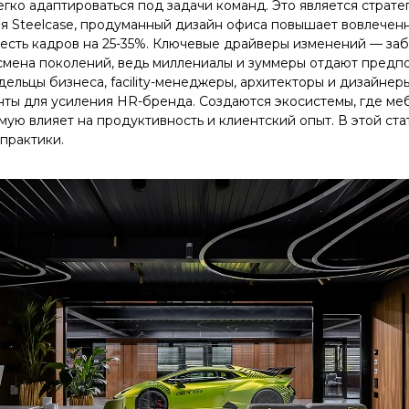
гко адаптироваться под задачи команд. Это является страте
я Steelcase, продуманный дизайн офиса повышает вовлеченн
есть кадров на 25-35%. Ключевые драйверы изменений — заб
 смена поколений, ведь миллениалы и зуммеры отдают предп
ельцы бизнеса, facility-менеджеры, архитекторы и дизайне
ты для усиления HR-бренда. Создаются экосистемы, где меб
мую влияет на продуктивность и клиентский опыт. В этой ст
практики.