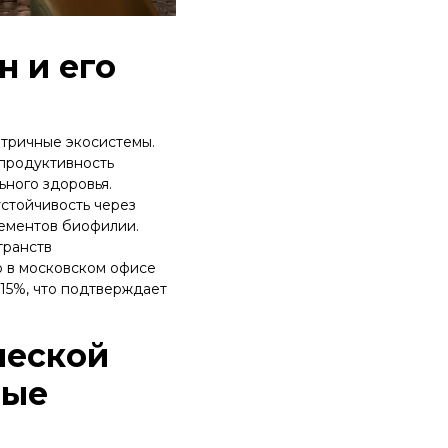
 и его
тричные экосистемы.
 продуктивность
ного здоровья.
стойчивость через
лементов биофилии.
транств
о в московском офисе
 15%, что подтверждает
ческой
ные