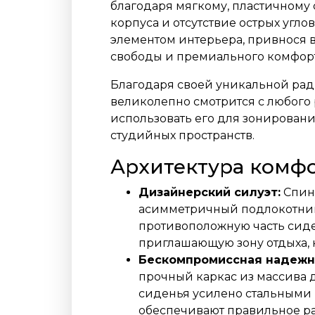
благодаря мягкому, пластичному 
корпуса и отсутствие острых угл
элементом интерьера, привнося 
свободы и премиального комфорт
Благодаря своей уникальной рад
великолепно смотрится с любого р
использовать его для зонировани
студийных пространств.
Архитектура комф
Дизайнерский силуэт:
Спинк
асимметричный подлокотник
противоположную часть сиде
приглашающую зону отдыха,
Бескомпромиссная надежн
прочный каркас из массива 
сиденья усилено стальными 
обеспечивают правильное р