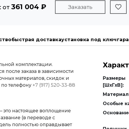
361 004 ₽
: от
Заказать
ство
быстрая доставка
установка под ключ
гара
Харак
альной комплектации.
я после заказа в зависимости
вочных материалов, скидок и
Размеры
е по телефону
+7 (917) 520-33-88
[ШхГхВ]:
Материал
Особые ка
 это настоящее воплощение
Основани
название (в переводе с
одель полностью оправдывает
Подушки