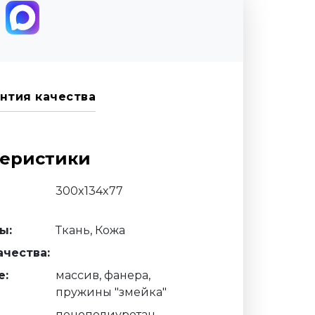
нтия качества
теристики
300x134x77
ы:
Ткань, Кожа
чества:
е:
массив, фанера,
пружины "змейка"
пенополиуретан