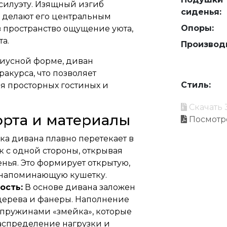
силуэту. Изящный изгиб
сиденья:
ов делают его центральным
Опоры:
в пространство ощущение уюта,
а.
Производ
иусной форме, диван
акурса, что позволяет
Стиль:
я просторных гостиных и
Скачать 
орта и материалы
Посмотр
а дивана плавно перетекает в
 с одной стороны, открывая
нья. Это формирует открытую,
 напоминающую кушетку.
ость:
В основе дивана заложен
дерева и фанеры. Наполнение
пружинами «змейка», которые
аспределение нагрузки и