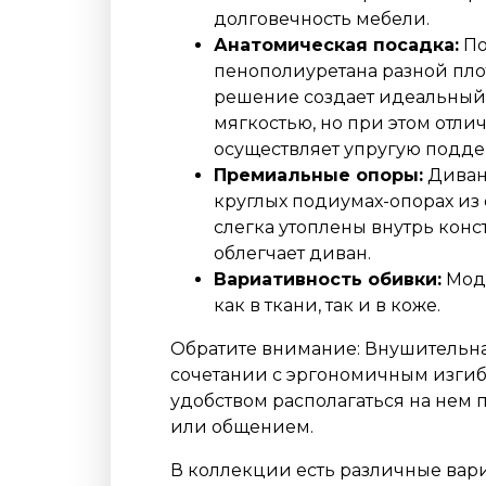
долговечность мебели.
Анатомическая посадка:
По
пенополиуретана разной пло
решение создает идеальный 
мягкостью, но при этом отли
осуществляет упругую подде
Премиальные опоры:
Диван
круглых подиумах-опорах и
слегка утоплены внутрь конс
облегчает диван.
Вариативность обивки:
Моде
как в ткани, так и в коже.
Обратите внимание: Внушительная
сочетании с эргономичным изги
удобством располагаться на нем 
или общением.
В коллекции есть различные вари