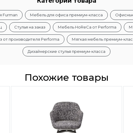
Категории товара
я Furman
Мебель для офиса премиум-класса
Офисные 
ц
Стулья на заказ
Мебель HoReCa от Performa
М
з от производителя Performa
Мягкая мебель премиум-клас
Дизайнерские стулья премиум-класса
Похожие товары