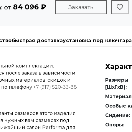
84 096 ₽
: от
Заказать
ство
быстрая доставка
установка под ключ
гара
Харак
альной комплектации.
я после заказа в зависимости
вочных материалов, скидок и
Размеры
е по телефону
+7 (917) 520-33-88
[ШхГхВ]:
Материал
Особые ка
анты размеров этого изделия.
Сидение:
 в нужных вам размерах под
Опоры:
 ближайший салон Performa для