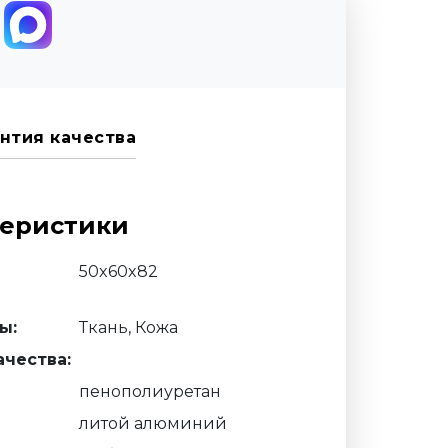
нтия качества
теристики
50x60x82
ы:
Ткань, Кожа
чества:
пенополиуретан
литой алюминий