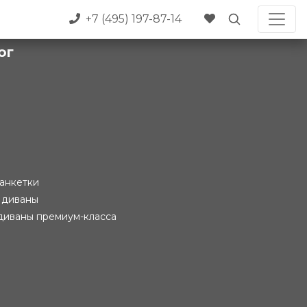
+7 (495) 197-87-14
ог
анкетки
 диваны
диваны премиум-класса