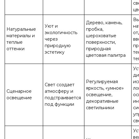
св
цв
Вы
Дерево, камень,
Уют и
на
Натуральные
пробка,
экологичность
от
материалы и
шероховатые
через
вв
теплые
поверхности,
природную
пр
оттенки
природная
эстетику
те
цветовая палитра
те
Ус
ди
Регулируемая
ис
Свет создает
яркость, «умное»
ло
Сценарное
атмосферу и
освещение,
ос
освещение
подстраивается
декоративные
ин
под функции
светильники
си
уп
св
Ус
ве