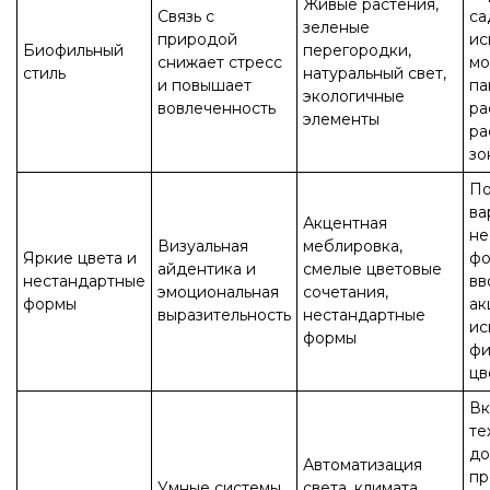
Живые растения,
Связь с
са
зеленые
природой
ис
Биофильный
перегородки,
снижает стресс
мо
стиль
натуральный свет,
и повышает
па
экологичные
вовлеченность
ра
элементы
ра
зо
По
ва
Акцентная
не
Визуальная
меблировка,
Яркие цвета и
фо
айдентика и
смелые цветовые
нестандартные
вв
эмоциональная
сочетания,
формы
ак
выразительность
нестандартные
ис
формы
фи
цв
Вк
те
до
Автоматизация
пр
Умные системы
света, климата,