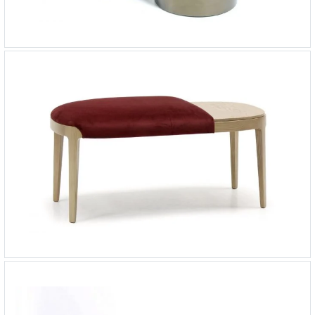
Пуф Spot
-
от 21 374 ₽
Банкетка Club с интегрированной
-
от
столешницей
57 096
₽