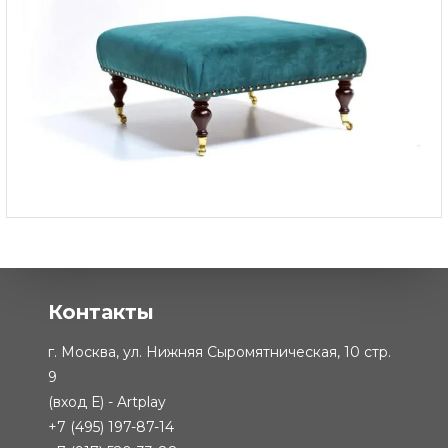
Банкетка Chester 2
-
от 68 933 ₽
Контакты
г. Москва, ул. Нижняя Сыромятническая, 10 стр.
9
(вход Е) - Artplay
+7 (495) 197-87-14