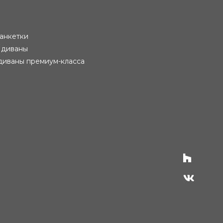
анкетки
 диваны
диваны премиум-класса