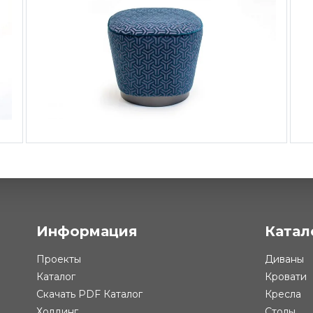
22 ₽
Банкетка Onda
-
от 26 766 ₽
Информация
Катал
Проекты
Диваны
Каталог
Кровати
Скачать PDF Каталог
Кресла
Холдинг
Столы