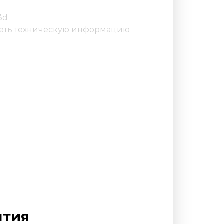
3d
еть техническую информацию
нтия