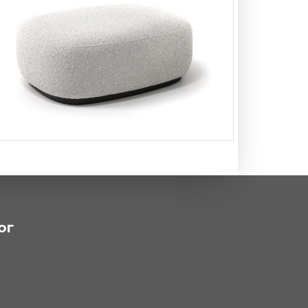
Банкетка Como
ог