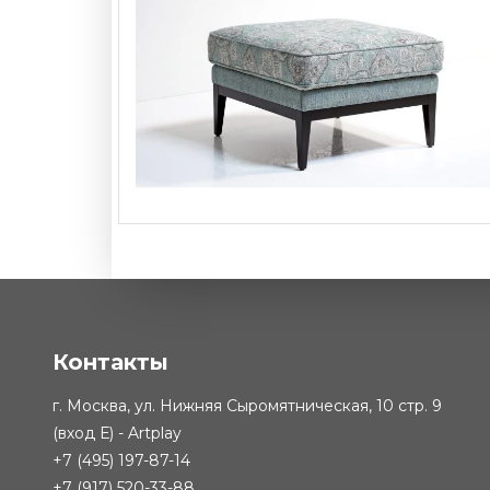
Банкетка Parker
-
от 63 1
Контакты
г. Москва, ул. Нижняя Сыромятническая, 10 стр. 9
(вход Е) - Artplay
+7 (495) 197-87-14
+7 (917) 520-33-88