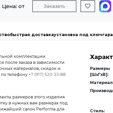
Цена: от
Заказать
ство
быстрая доставка
установка под ключ
гара
Харак
альной комплектации.
я после заказа в зависимости
вочных материалов, скидок и
Размеры
е по телефону
+7 (917) 520-33-88
[ШхГхВ]:
Материал
Производ
анты размеров этого изделия.
етку в нужных вам размерах под
 ближайший салон Performa для
Стиль: