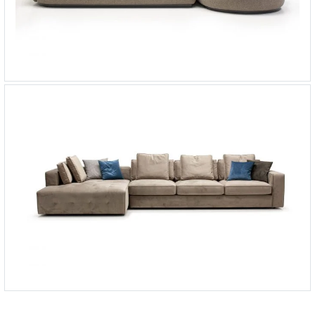
Угловой диван Como
-
от 436 368 ₽
Угловой диван City
-
от 787 910 ₽