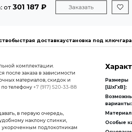
301 187 ₽
: от
Заказать
ство
быстрая доставка
установка под ключ
гара
Харак
альной комплектации.
я после заказа в зависимости
вочных материалов, скидок и
Размеры
е по телефону
+7 (917) 520-33-88
[ШхГхВ]:
Возможн
варианты:
Материал
авать, в первую очередь,
 удобному наклону спинки,
Особые ка
и укороченным подлокотникам
Основани