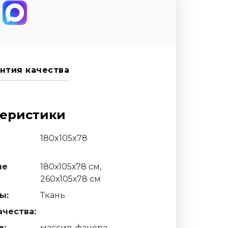
нтия качества
теристики
180x105x78
ые
180х105х78 см,
260х105х78 см
ы:
Ткань
чества:
е:
массив, фанера,