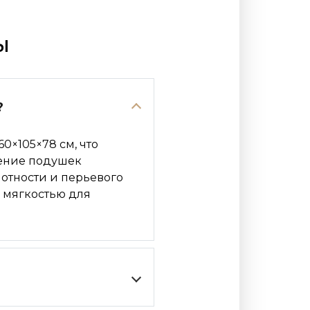
ы
?
0×105×78 см, что
нение подушек
отности и перьевого
 мягкостью для