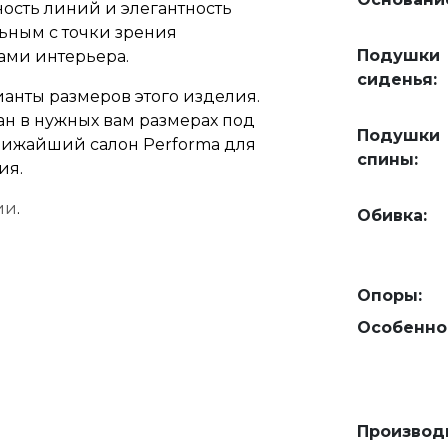
ость линий и элегантность
ьным с точки зрения
Подушки
ами интерьера.
сиденья:
анты размеров этого изделия.
ан в нужных вам размерах под
Подушки
 ближайший салон Performa для
спины:
ия.
ии
.
Обивка:
Опоры:
Особенно
Производ