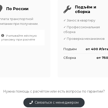
Подъём и
По России
сборка
плата транспортной
✓ Занос в квартиру
омпании при получении.
✓ Профессиональная
сборка
Учитывайте жёсткую
✓ Проверка механизмов
упаковку при расчёте
Подъём
от 400 ₽/эт
Сборка
от 750
Нужна помощь с расчётом или есть вопросы по гарантии?
Связаться с менеджером