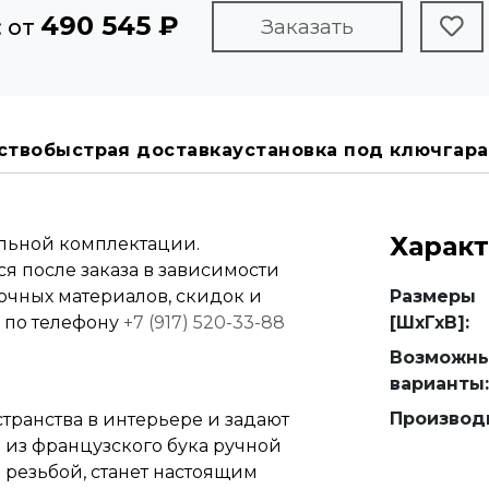
490 545 ₽
: от
Заказать
ство
быстрая доставка
установка под ключ
гара
Харак
альной комплектации.
я после заказа в зависимости
вочных материалов, скидок и
Размеры
е по телефону
+7 (917) 520-33-88
[ШхГхВ]:
Возможн
варианты:
Производ
ранства в интерьере и задают
 из французского бука ручной
 резьбой, станет настоящим