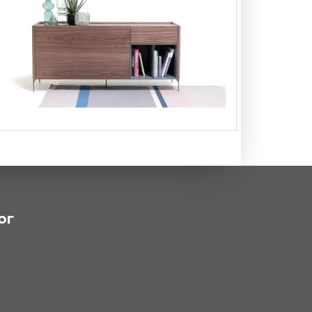
Комод Iris в современном
-
от
стиле
279 878 ₽
ог