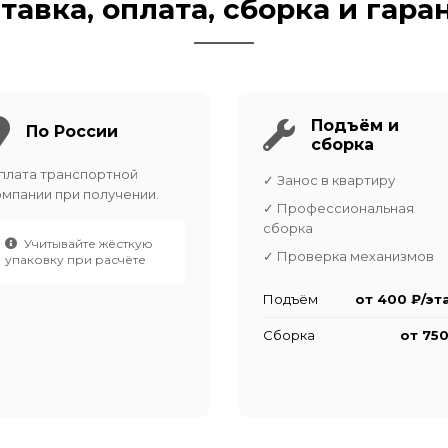
тавка, оплата, сборка и гара
Подъём и
По России
сборка
плата транспортной
✓ Занос в квартиру
омпании при получении.
✓ Профессиональная
сборка
Учитывайте жёсткую
✓ Проверка механизмов
упаковку при расчёте
Подъём
от 400 ₽/эт
Сборка
от 750