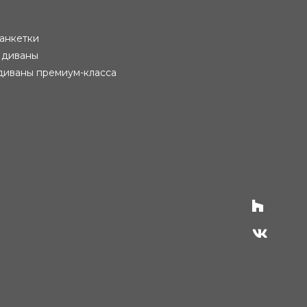
анкетки
 диваны
диваны премиум-класса