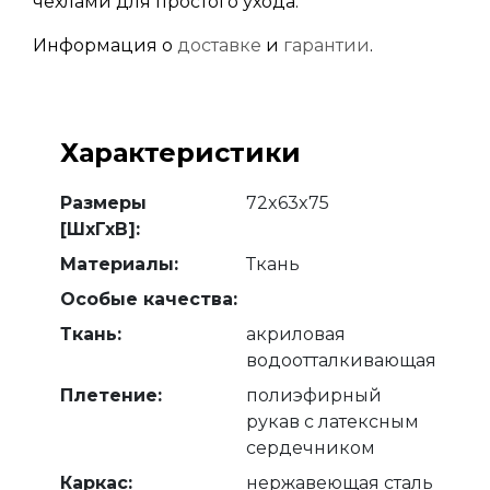
чехлами для простого ухода.
Информация о
доставке
и
гарантии
.
Характеристики
Размеры
72x63x75
[ШхГхВ]:
Материалы:
Ткань
Особые качества:
Ткань:
акриловая
водоотталкивающая
Плетение:
полиэфирный
рукав с латексным
сердечником
Каркас:
нержавеющая сталь