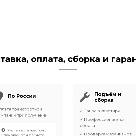
тавка, оплата, сборка и гара
Подъём и
По России
сборка
плата транспортной
✓ Занос в квартиру
омпании при получении.
✓ Профессиональная
сборка
Учитывайте жёсткую
✓ Проверка механизмов
упаковку при расчёте