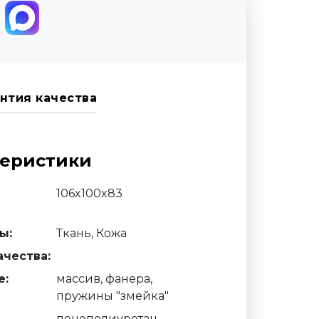
нтия качества
теристики
106x100x83
ы:
Ткань, Кожа
чества:
е:
массив, фанера,
пружины "змейка"
пенополиуретан