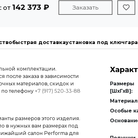
142 373 ₽
: от
Заказать
ство
быстрая доставка
установка под ключ
гара
Харак
альной комплектации.
я после заказа в зависимости
вочных материалов, скидок и
Размеры
е по телефону
+7 (917) 520-33-88
[ШхГхВ]:
Материал
Особые ка
анты размеров этого изделия.
Основани
ло в нужных вам размерах под
 ближайший салон Performa для
Подушки