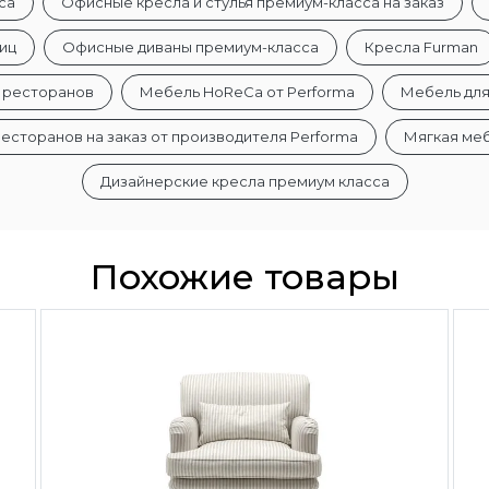
са
Офисные кресла и стулья премиум-класса на заказ
ниц
Офисные диваны премиум-класса
Кресла Furman
и ресторанов
Мебель HoReCa от Performa
Мебель для
есторанов на заказ от производителя Performa
Мягкая ме
Дизайнерские кресла премиум класса
Похожие товары