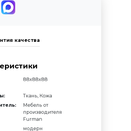
нтия качества
теристики
88x88x88
ы:
Ткань, Кожа
итель:
Мебель от
производителя
Furman
модерн