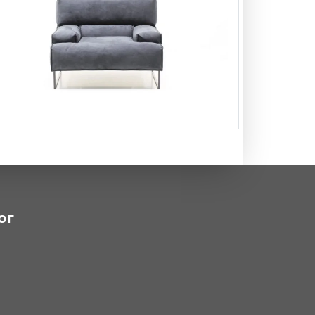
Кресло Quadro Алькантара
-
256 850 ₽
113 850 ₽
ог