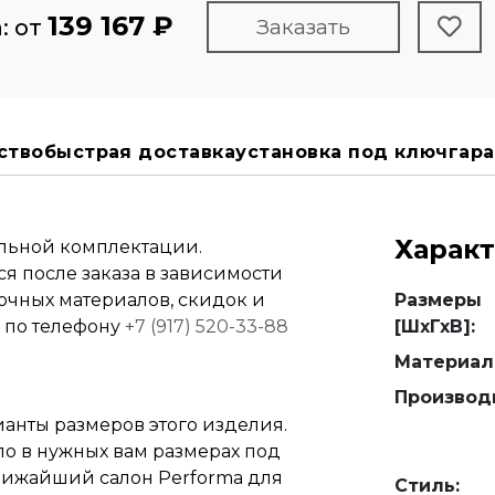
139 167 ₽
: от
Заказать
ство
быстрая доставка
установка под ключ
гара
Харак
альной комплектации.
я после заказа в зависимости
вочных материалов, скидок и
Размеры
е по телефону
+7 (917) 520-33-88
[ШхГхВ]:
Материал
Производ
анты размеров этого изделия.
ло в нужных вам размерах под
 ближайший салон Performa для
Стиль: