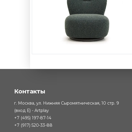
Кресло Como с
-
от
вращающимся механизмом
157 
₽
Контакты
г. Москва, ул. Нижняя Сыромятническая, 10 стр. 9
(вход Е) - Artplay
+7 (495) 197-87-14
+7 (917) 520-33-88