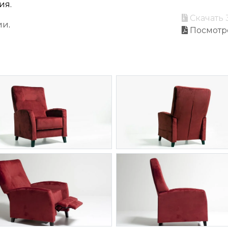
ия.
Скачать 
ии
.
Посмотр