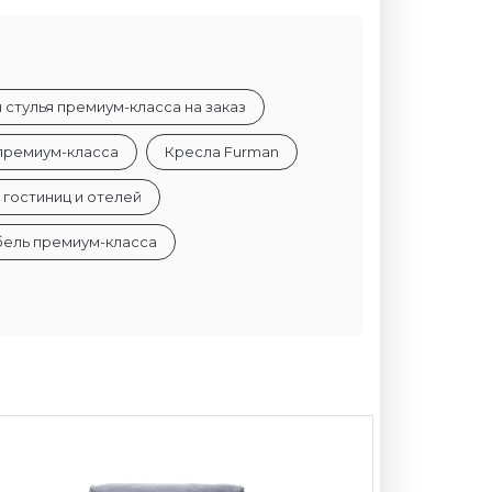
стулья премиум-класса на заказ
премиум-класса
Кресла Furman
 гостиниц и отелей
бель премиум-класса