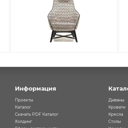
Кресло Hugo
-
от 139 977 ₽
442
Информация
Катал
Проекты
Диваны
Каталог
Кровати
Скачать PDF Каталог
Кресла
Холдинг
Столы