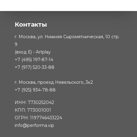
Банкетка Chester в классическом
-
от 65 339
стиле
₽
Контакты
г. Москва, ул. Нижняя Сыромятническая, 10 стр.
9
(вход Е) - Artplay
+7 (495) 197-87-14
+7 (917) 520-33-88
г. Москва, проезд Невельского, 3к2
+7 (925) 934-78-88
ИНН: 7730252042
КПП: 773001001
ОГРН: 1197746433224
info@performa.vip