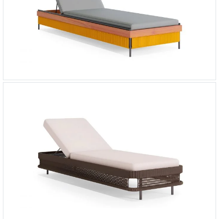
Шезлонг Готланд
-
171 000 ₽