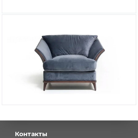
Кресло Play тканевая обивка
-
240 054 ₽
132 250 ₽
Кресло Enzo
-
от 199 772 ₽
Контакты