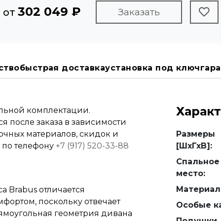
302 049 ₽
: от
Заказать
ство
быстрая доставка
установка под ключ
гара
Харак
альной комплектации.
я после заказа в зависимости
вочных материалов, скидок и
Размеры
е по телефону
+7 (917) 520-33-88
[ШхГхВ]:
Спальное
место:
Материал
 Brabus отличается
фортом, поскольку отвечает
Особые ка
рямоугольная геометрия дивана
Подушки