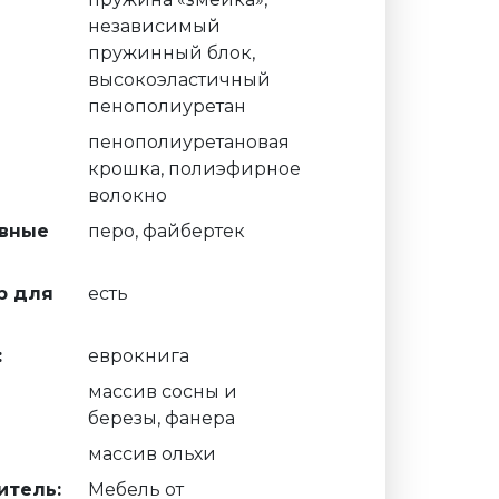
независимый
пружинный блок,
высокоэластичный
пенополиуретан
пенополиуретановая
крошка, полиэфирное
волокно
вные
перо, файбертек
р для
есть
:
еврокнига
массив сосны и
березы, фанера
массив ольхи
итель:
Мебель от