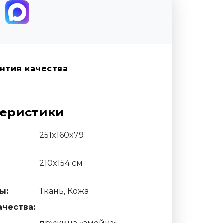
нтия качества
теристики
251x160x79
210x154 см
ы:
Ткань, Кожа
чества:
пружина «змейка»,