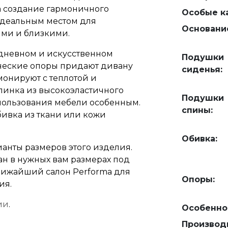
а создание гармоничного
Особые ка
 идеальным местом для
Основани
ями и близкими.
дневном и искусственном
Подушки
ческие опоры придают дивану
сиденья:
монируют с теплотой и
пинка из высокоэластичного
Подушки
пользования мебели особенным.
спины:
ивка из ткани или кожи
Обивка:
анты размеров этого изделия.
ан в нужных вам размерах под
 ближайший салон Performa для
Опоры:
ия.
ии
.
Особенно
Производ