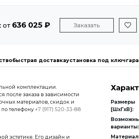
636 025 ₽
: от
Заказать
ство
быстрая доставка
установка под ключ
гара
Харак
альной комплектации.
я после заказа в зависимости
вочных материалов, скидок и
Размеры
е по телефону
+7 (917) 520-33-88
[ШхГхВ]:
Возможн
варианты:
Материал
ой эстетике. Его дизайн и