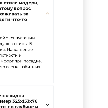
в стиле модерн,
этому вопрос
хаживать за
дети что-то
ой эксплуатации.
одушек спины. В
тки. Наполнение
лотности и
омфорт при посадке,
то слегка взбить их
чно видна
змер 325x153x76
нты по глубине и