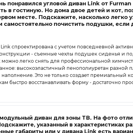
ь понравился угловой диван Link от Furman 
ь в гостиную. Но дома двое детей и кот, по
ервом месте. Подскажите, насколько легко у
и самостоятельно почистить подушки, если 
 Link спроектирована с учетом повседневной активн
конструкции - съемные чехлы подушек сиденья и п
х можно легко снять для профессиональной химчис
нное: высокоэластичный пенополиуретан разной п
 наполнение. Это не только создает премиальный к
ам быстро восстанавливать форму - достаточно прос
одульный диван для зоны ТВ. На фото отли
Подскажите, указанный в характеристиках ра
нные габариты или у дивана Link есть вариа