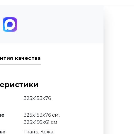
нтия качества
теристики
325x153x76
ые
325x153x76 см,
325x195x61 см
ы:
Ткань, Кожа