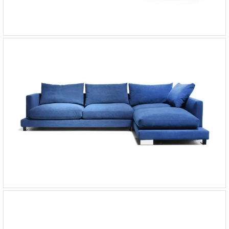
Угловой диван-кровать Como
-
от 414 381 ₽
Угловой диван Lexus Lux
-
от 580 026 ₽