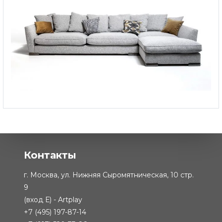
Угловой диван Bronx
-
от 748 861 ₽
Контакты
г. Москва, ул. Нижняя Сыромятническая, 10 стр.
9
(вход Е) - Artplay
+7 (495) 197-87-14