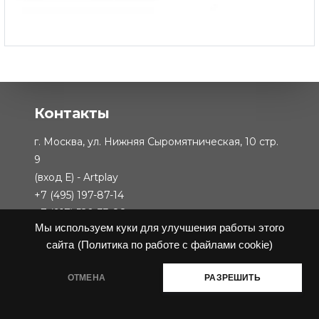
Угловой диван Monet
-
от 305 942 ₽
Контакты
г. Москва, ул. Нижняя Сыромятническая, 10 стр.
9
(вход Е) - Artplay
+7 (495) 197-87-14
+7 (917) 520-33-88
Мы используем куки для улучшения работы этого
сайта
(Политика по работе с файлами cookie)
г. Москва, проезд Невельского, 3к2
+7 (925) 934-78-88
ОТМЕНА
РАЗРЕШИТЬ
ИНН: 7730252042
КПП: 773001001