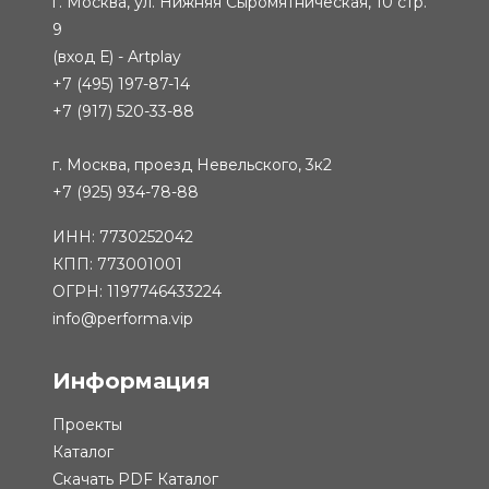
г. Москва, ул. Нижняя Сыромятническая, 10 стр.
9
(вход Е) - Artplay
+7 (495) 197-87-14
+7 (917) 520-33-88
г. Москва, проезд Невельского, 3к2
+7 (925) 934-78-88
ИНН: 7730252042
КПП: 773001001
ОГРН: 1197746433224
info@performa.vip
Информация
Проекты
Каталог
Скачать PDF Каталог