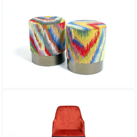
Стул Play
-
от 50 826 ₽
Пуф Spot
-
от 21 374 ₽