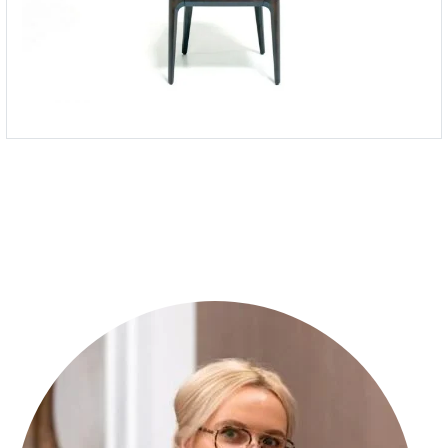
Стул Play с мягким сиденьем
-
от 61 060 ₽