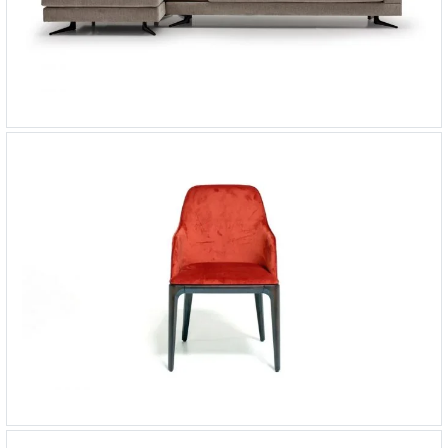
Угловой диван Brooklyn
-
от 468 842 ₽
Стул Play с мягким сиденьем
-
от 61 060 ₽