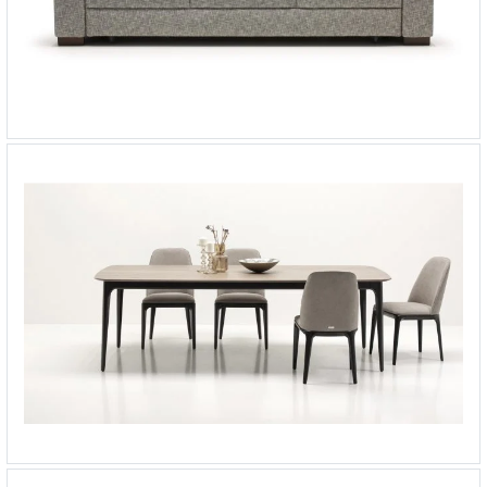
Диван-кровать Brabus
-
от 191 793 ₽
Стол обеденный Play
-
от 195 178 ₽