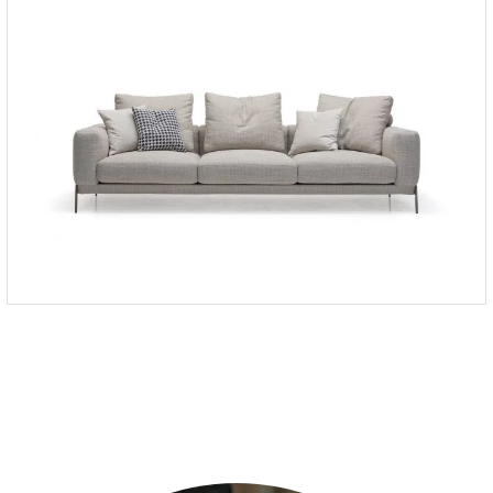
Диван Link в стиле модерн
-
от 339 281 ₽