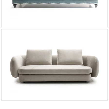
Диван Napoleon 2
-
от 329 352 ₽
Диван Sydney
-
от 391 719 ₽