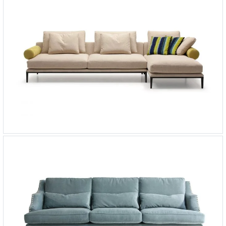
Угловой диван Dream с тонкими
-
от
опорами
564 147 ₽