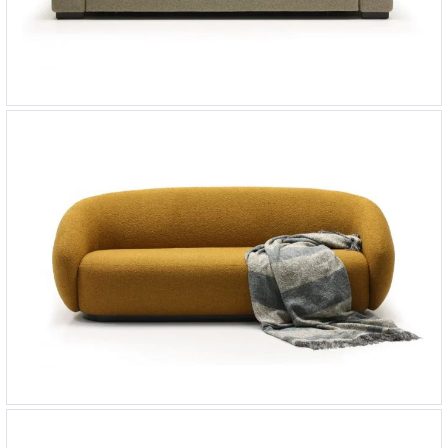
Диван-кровать Venus
-
от 196 147 ₽
Диван Como
-
от 284 991 ₽