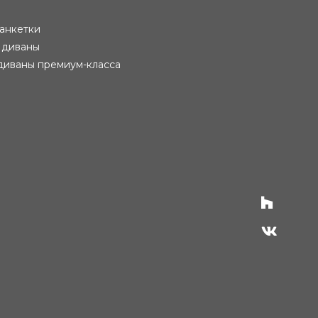
анкетки
 диваны
диваны премиум-класса