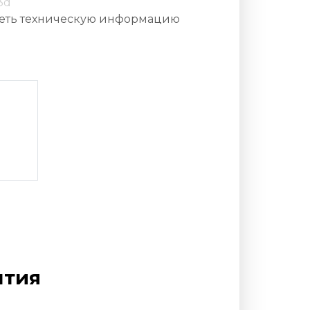
3d
еть техническую информацию
нтия