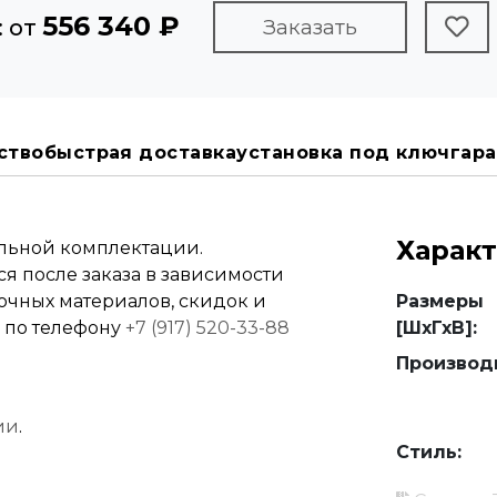
556 340 ₽
: от
Заказать
ство
быстрая доставка
установка под ключ
гара
Харак
альной комплектации.
я после заказа в зависимости
вочных материалов, скидок и
Размеры
е по телефону
+7 (917) 520-33-88
[ШхГхВ]:
Производ
ии
.
Стиль: