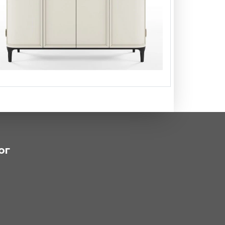
Комод #1
ог