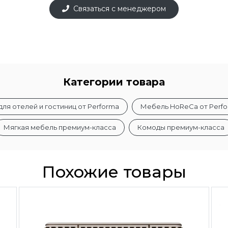
Связаться с менеджером
Категории товара
ля отелей и гостиниц от Performa
Мебель HoReCa от Perf
Мягкая мебель премиум-класса
Комоды премиум-класса
Похожие товары