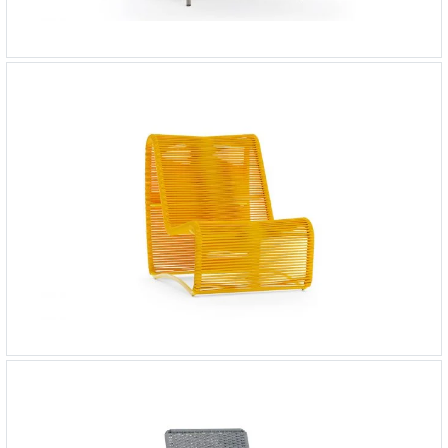
Кресло Леба
-
104 000 ₽
Кресло Бали
-
76 000 ₽