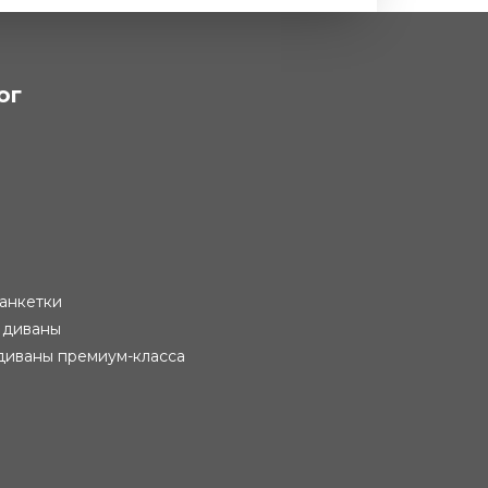
ог
анкетки
 диваны
диваны премиум-класса