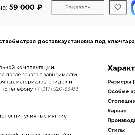
59 000 ₽
на:
Заказать
ство
быстрая доставка
установка под ключ
гара
Харак
альной комплектации.
я после заказа в зависимости
вочных материалов, скидок и
Размеры [
е по телефону
+7 (917) 520-33-88
Особые ка
Столешни
Каркас:
дополнит уличные мягкие
Производ
Стиль: