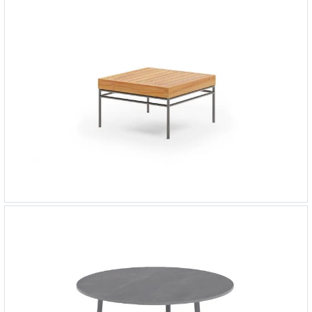
Стол кофейный Мартиника
-
136 000 ₽
Стол кофейный Готланд 60х60
-
47 000 ₽