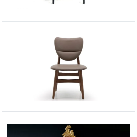
Стул Play
-
от 50 826 ₽
Стул Arco
-
от 66 105 ₽