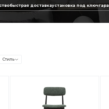
ство
быстрая доставка
установка под ключ
гара
Стиль