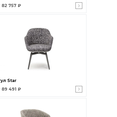
 82 757 ₽
ул Star
 89 491 ₽