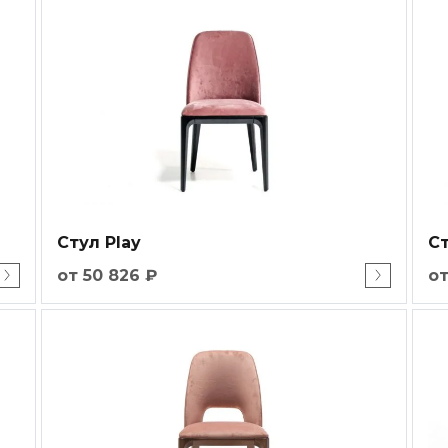
Стул Play
С
от 50 826 ₽
от