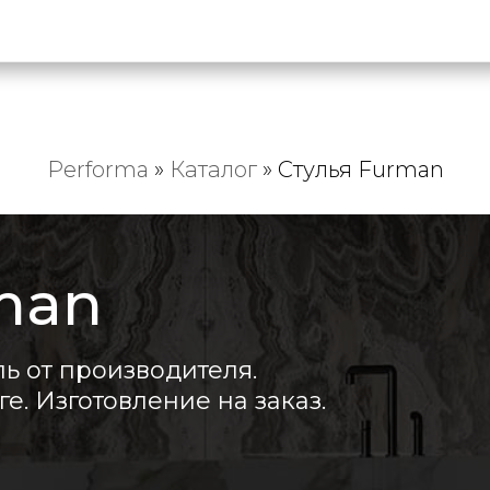
Performa
»
Каталог
»
Стулья Furman
man
ь от производителя.
е. Изготовление на заказ.