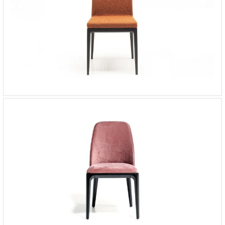
Стул Demy
-
от 72 518 ₽