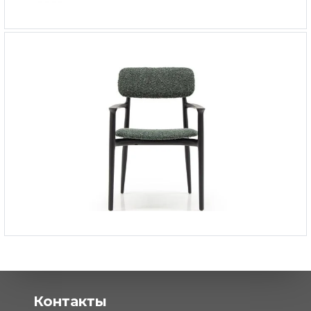
Стул Play
-
от 50 826 ₽
Стул Frank с подлокотниками
-
от 75 110 ₽
Контакты