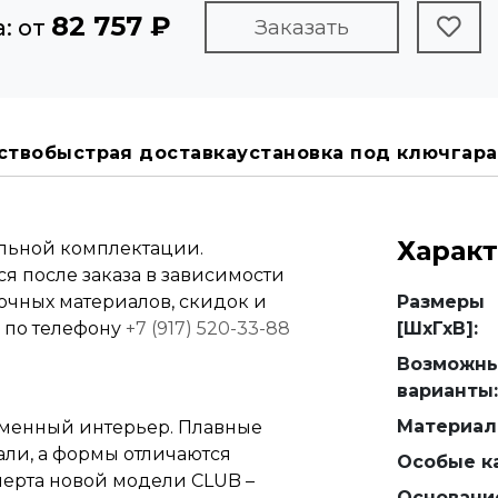
82 757 ₽
: от
Заказать
ство
быстрая доставка
установка под ключ
гара
Харак
альной комплектации.
я после заказа в зависимости
вочных материалов, скидок и
Размеры
е по телефону
+7 (917) 520-33-88
[ШхГхВ]:
Возможн
варианты:
Материал
еменный интерьер. Плавные
али, а формы отличаются
Особые ка
черта новой модели CLUB –
Основани