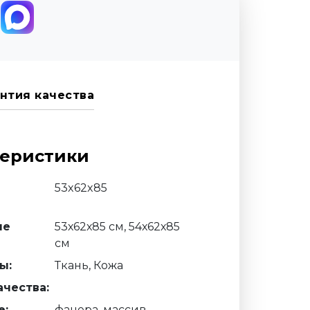
нтия качества
теристики
53x62x85
ые
53х62х85 см, 54х62х85
см
ы:
Ткань, Кожа
чества:
е:
фанера, массив