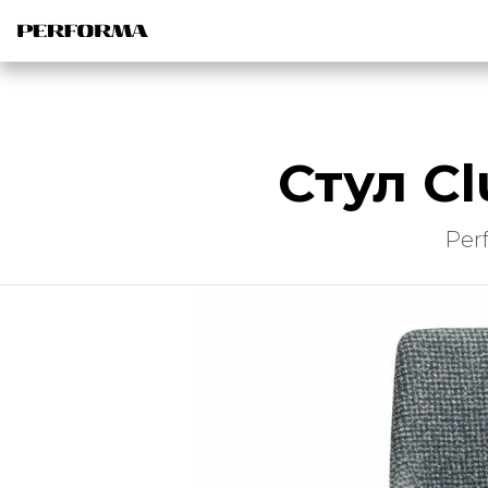
Стул C
Per