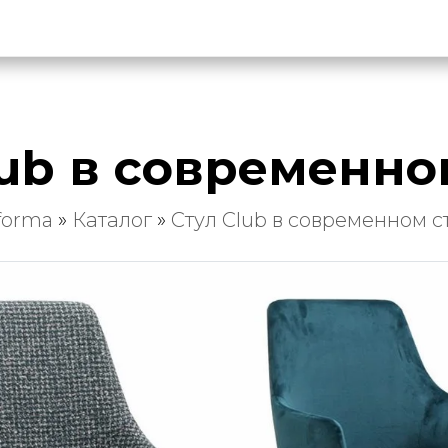
lub в современно
forma
»
Каталог
»
Стул Club в современном с