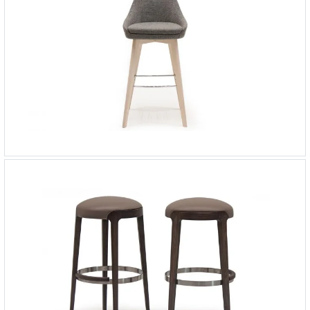
Стул барный Emma
-
от 106 514 ₽